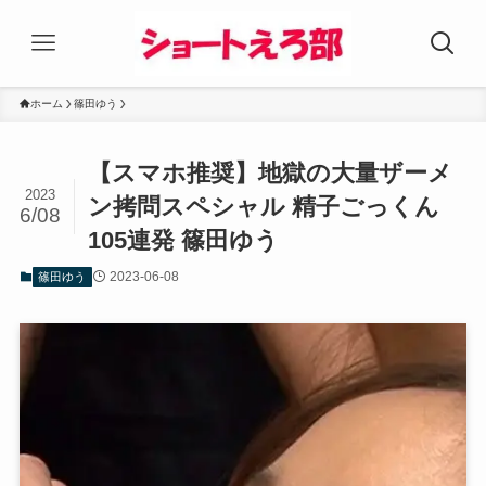
ホーム
篠田ゆう
【スマホ推奨】地獄の大量ザーメ
2023
ン拷問スペシャル 精子ごっくん
6/08
105連発 篠田ゆう
2023-06-08
篠田ゆう